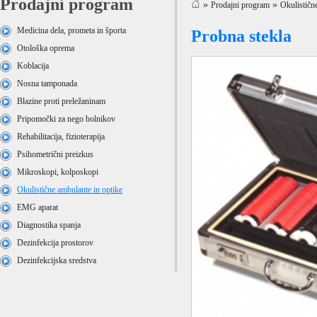
Prodajni program
»
»
Prodajni program
Okulističn
Medicina dela, prometa in športa
Probna stekla
Otološka oprema
Koblacija
Nosna tamponada
Blazine proti preležaninam
Pripomočki za nego bolnikov
Rehabilitacija, fizioterapija
Psihometrični preizkus
Mikroskopi, kolposkopi
Okulistične ambulante in optike
EMG aparat
Diagnostika spanja
Dezinfekcija prostorov
Dezinfekcijska sredstva