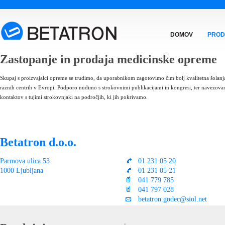
DOMOV
PROD
Zastopanje in prodaja medicinske opreme
Skupaj s proizvajalci opreme se trudimo, da uporabnikom zagotovimo čim bolj kvalitetna šolanj
raznih centrih v Evropi. Podporo nudimo s strokovnimi publikacijami in kongresi, ter navezov
kontaktov s tujimi strokovnjaki na področjih, ki jih pokrivamo.
Betatron d.o.o.
Parmova ulica 53
01 231 05 20
1000 Ljubljana
01 231 05 21
041 779 785
041 797 028
betatron.godec@siol.net